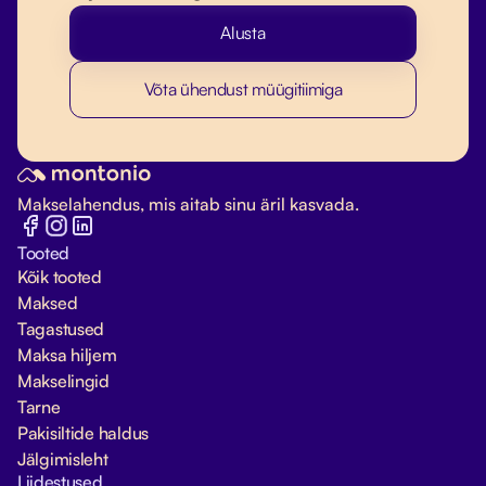
Alusta
Võta ühendust müügitiimiga
Makselahendus, mis aitab sinu äril kasvada.
Tooted
Kõik tooted
Maksed
Tagastused
Maksa hiljem
Makselingid
Tarne
Pakisiltide haldus
Jälgimisleht
Liidestused