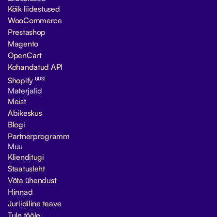
Kõik liidestused
WooCommerce
Prestashop
Magento
OpenCart
Kohandatud API
UUS!
Shopify
Materjalid
Meist
Abikeskus
Blogi
Partnerprogramm
Muu
Klienditugi
Staatusleht
Võta ühendust
Hinnad
Juriidiline teave
Tule tööle