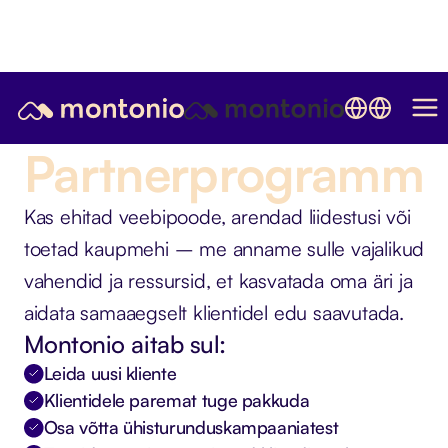
Partnerprogramm
Kas ehitad veebipoode, arendad liidestusi või
toetad kaupmehi – me anname sulle vajalikud
vahendid ja ressursid, et kasvatada oma äri ja
aidata samaaegselt klientidel edu saavutada.
Montonio aitab sul:
Leida uusi kliente
Klientidele paremat tuge pakkuda
Osa võtta ühisturunduskampaaniatest