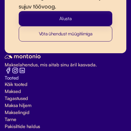
sujuv töövoog.
Alusta
Võta ühendust müügitiimiga
Makselahendus, mis aitab sinu äril kasvada.
Tooted
Kõik tooted
Maksed
Tagastused
Maksa hiljem
Makselingid
Tarne
Pakisiltide haldus