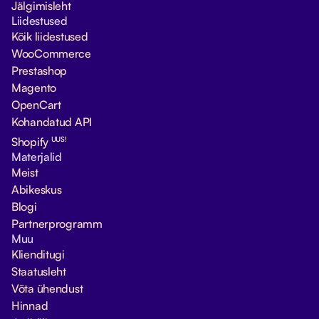
Jälgimisleht
Liidestused
Kõik liidestused
WooCommerce
Prestashop
Magento
OpenCart
Kohandatud API
UUS!
Shopify
Materjalid
Meist
Abikeskus
Blogi
Partnerprogramm
Muu
Klienditugi
Staatusleht
Võta ühendust
Hinnad