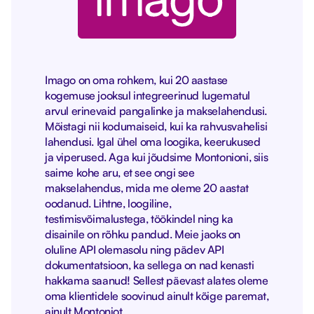
Imago on oma rohkem, kui 20 aastase
kogemuse jooksul integreerinud lugematul
arvul erinevaid pangalinke ja makselahendusi.
Mõistagi nii kodumaiseid, kui ka rahvusvahelisi
lahendusi. Igal ühel oma loogika, keerukused
ja viperused. Aga kui jõudsime Montonioni, siis
saime kohe aru, et see ongi see
makselahendus, mida me oleme 20 aastat
oodanud. Lihtne, loogiline,
testimisvõimalustega, töökindel ning ka
disainile on rõhku pandud. Meie jaoks on
oluline API olemasolu ning pädev API
dokumentatsioon, ka sellega on nad kenasti
hakkama saanud! Sellest päevast alates oleme
oma klientidele soovinud ainult kõige paremat,
ainult Montoniot.