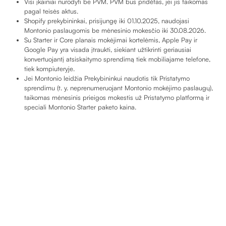
Visi įkainiai nurodyti be PVM. PVM bus pridėtas, jei jis taikomas
pagal teisės aktus.
Shopify prekybininkai, prisijungę iki 01.10.2025, naudojasi
Montonio paslaugomis be mėnesinio mokesčio iki 30.08.2026.
Su Starter ir Core planais mokėjimai kortelėmis, Apple Pay ir
Google Pay yra visada įtraukti, siekiant užtikrinti geriausiai
konvertuojantį atsiskaitymo sprendimą tiek mobiliajame telefone,
tiek kompiuteryje.
Jei Montonio leidžia Prekybininkui naudotis tik Pristatymo
sprendimu (t. y. neprenumeruojant Montonio mokėjimo paslaugų),
taikomas mėnesinis prieigos mokestis už Pristatymo platformą ir
speciali Montonio Starter paketo kaina.
Dažniausiai
užduodami