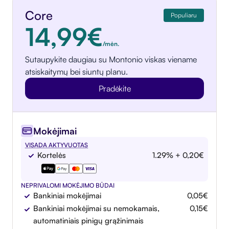
Core
Populiaru
14,99€
/mėn.
Sutaupykite daugiau su Montonio viskas viename
atsiskaitymų bei siuntų planu.
Pradėkite
Mokėjimai
VISADA AKTYVUOTAS
Kortelės
1.29% + 0,20€
NEPRIVALOMI MOKĖJIMO BŪDAI
Bankiniai mokėjimai
0,05€
Bankiniai mokėjimai su nemokamais,
0,15€
automatiniais pinigų grąžinimais