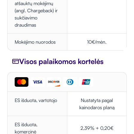
atšauktų mokėjimų
(angl. Chargeback) ir
sukčiavimo
draudimas
Mokėjimo nuorodos
10€/mėn.
Visos palaikomos kortelės
ES išduota, vartotojo
Nustatyta pagal
kainodaros planą
ES išduota,
2,39% + 0,20€
komercinė