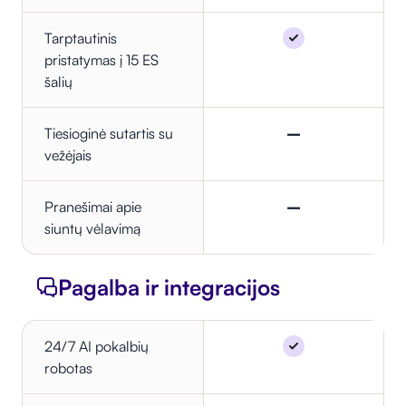
Tarptautinis
pristatymas į 15 ES
šalių
Tiesioginė sutartis su
–
vežėjais
Pranešimai apie
–
siuntų vėlavimą
Pagalba ir integracijos
24/7 AI pokalbių
robotas