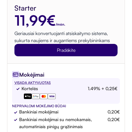
Starter
11,99€
/mėn.
Geriausiai konvertuojanti atsiskaitymo sistema,
sukurta naujiems ir augantiems prekybininkams
Pradėkite
Mokėjimai
VISADA AKTYVUOTAS
Kortelės
1.49% + 0,25€
NEPRIVALOMI MOKĖJIMO BŪDAI
Bankiniai mokėjimai
0,20€
Bankiniai mokėjimai su nemokamais,
0,20€
automatiniais pinigų grąžinimais