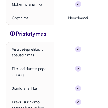
Mokėjimų analitika
Grąžinimai
Nemokamai
Pristatymas
Visų vežėjų etikečių
spausdinimas
Filtruoti siuntas pagal
statusą
Siuntų analitika
Prekių surinkimo
sąrašas ir pakavimo