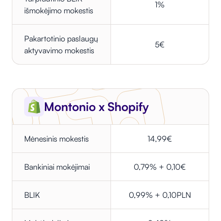
1%
išmokėjimo mokestis
Pakartotinio paslaugų
5€
aktyvavimo mokestis
Montonio x Shopify
Mėnesinis mokestis
14,99€
Bankiniai mokėjimai
0,79% + 0,10€
BLIK
0,99% + 0,10PLN