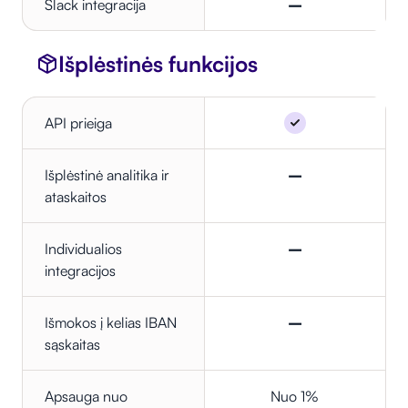
Slack integracija
–
Išplėstinės funkcijos
API prieiga
Išplėstinė analitika ir
–
ataskaitos
Individualios
–
integracijos
Išmokos į kelias IBAN
–
sąskaitas
Apsauga nuo
Nuo 1%