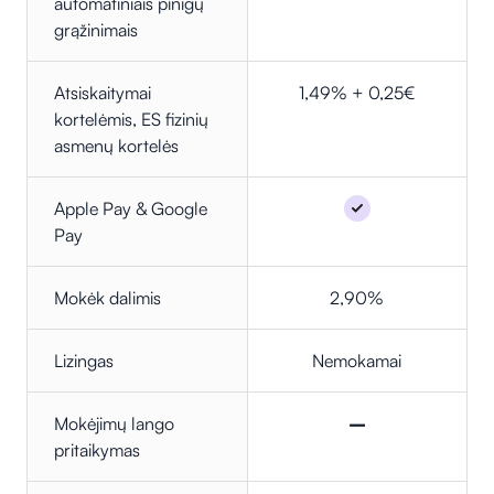
automatiniais pinigų
grąžinimais
Atsiskaitymai
1,49% + 0,25€
kortelėmis, ES fizinių
asmenų kortelės
Apple Pay & Google
Pay
Mokėk dalimis
2,90%
Lizingas
Nemokamai
Mokėjimų lango
–
pritaikymas