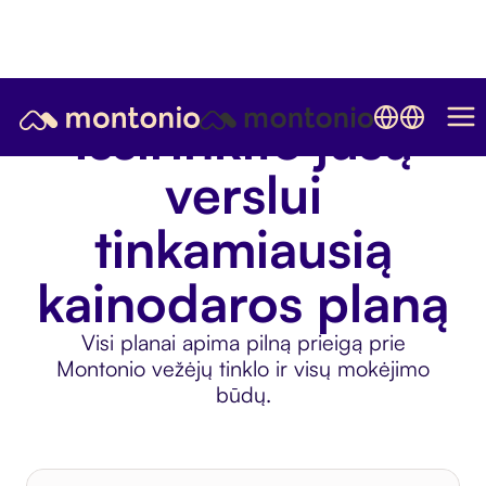
Išsirinkite jūsų
verslui
tinkamiausią
kainodaros planą
Visi planai apima pilną prieigą prie
Montonio vežėjų tinklo ir visų mokėjimo
būdų.