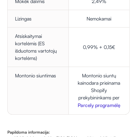
Mokėk dalimis
2,49%
Lizingas
Nemokamai
Atsiskaitymai
kortelėmis (ES
0,99% + 0,15€
išduotoms vartotojų
kortelėms)
Montonio siuntimas
Montonio siuntų
kainodara prieinama
Shopify
prekybininkams per
Parcely programėlę
Papildoma informacija: