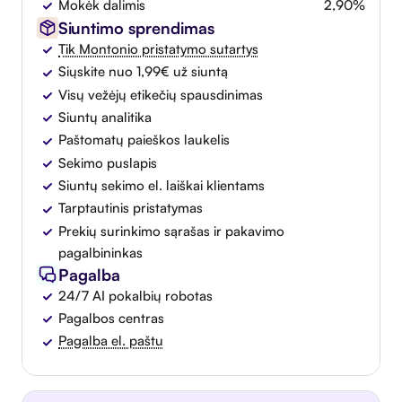
Mokėk dalimis
2,90%
Siuntimo sprendimas
Tik Montonio pristatymo sutartys
Siųskite nuo 1,99€ už siuntą
Visų vežėjų etikečių spausdinimas
Siuntų analitika
Paštomatų paieškos laukelis
Sekimo puslapis
Siuntų sekimo el. laiškai klientams
Tarptautinis pristatymas
Prekių surinkimo sąrašas ir pakavimo
pagalbininkas
Pagalba
24/7 AI pokalbių robotas
Pagalbos centras
Pagalba el. paštu