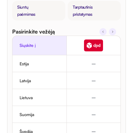
Siuntų
Tarptautinis
paėmimas
pristatymas
Pasirinkite vežėją
Siųskite į
–
Estija
–
Latvija
–
Lietuva
–
Suomija
–
Švedija