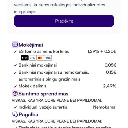
verslams, kuriems reikalingos individualizuotos
integracijos.
Pradėkite
Mokėjimai
ES fizinio asmens kortelės
1,29% + 0,20€
Bankiniai mokėjimai
0,05€
Bankiniai mokėjimai su nemokamais,
0,15€
automatiniais pinigų grąžinimais
Mokėk dalimis
2,49%
Siuntimo sprendimas
VISKAS, KAS YRA CORE PLANE BEI PAPILDOMAI:
Individuali vežėjo sutartis
Nemokamai
Pagalba
VISKAS, KAS YRA CORE PLANE BEI PAPILDOMAI:
Tiesioginės vežėjo sutarties integracijos pagalba