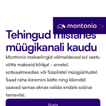
Tehingud mistahes
müügikanali kaudu
Montonio makselingid võimaldavad sul vastu
võtta makseid kõikjal - arvetel,
sotsiaalmeedias või füüsilistel müügiüritustel.
Saad raha kiiremini kätte ning kliendid
saavad samas aknas valida endale sobiva
tarneviisi.
Alusta