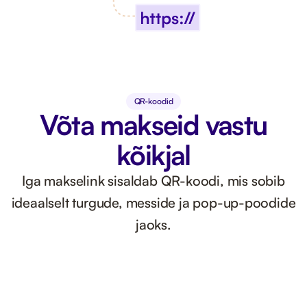
QR-koodid
Võta makseid vastu
kõikjal
Iga makselink sisaldab QR-koodi, mis sobib
ideaalselt turgude, messide ja pop-up-poodide
jaoks.