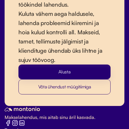
töökindel lahendus.
Kuluta vähem aega haldusele,
lahenda probleemid kiiremini ja
hoia kulud kontrolli all. Makseid,
tarnet, tellimuste jälgimist ja
kliendituge ühendab üks lihtne ja
sujuv töövoog.
Alusta
Võta ühendust müügitiimiga
Makselahendus, mis aitab sinu äril kasvada.