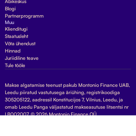
Abikeskus
Blogi
Partnerprogramm
Muu
Klienditugi
Staatusleht
Võta ühendust
Hinnad
Juriidiline teave
Tule tööle
Makse algatamise teenust pakub Montonio Finance UAB,
Leedu piiratud vastutusega äriühing, registrikoodiga
305205122, aadressil Konstitucijos 7, Vilnius, Leedu, ja
omab Leedu Panga väljastatud makseasutuse litsentsi nr
LB002007. © 2026 Montonio Finance OÜ
Halda küpsiseid