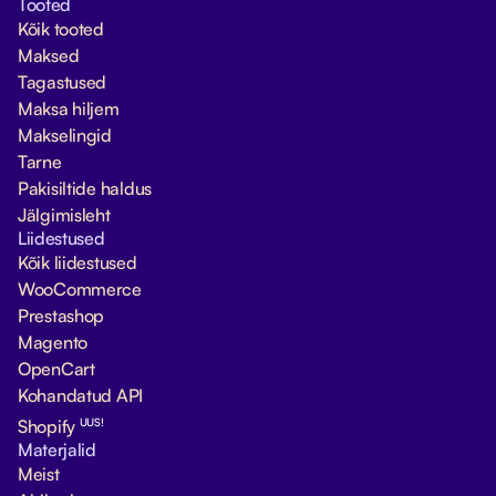
Tooted
Kõik tooted
Maksed
Tagastused
Maksa hiljem
Makselingid
Tarne
Pakisiltide haldus
Jälgimisleht
Liidestused
Kõik liidestused
WooCommerce
Prestashop
Magento
OpenCart
Kohandatud API
UUS!
Shopify
Materjalid
Meist