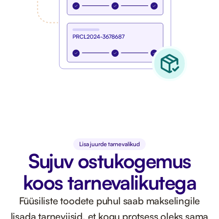
Lisa juurde tarnevalikud
Sujuv ostukogemus
koos tarnevalikutega
Füüsiliste toodete puhul saab makselingile
lisada tarneviisid, et kogu protsess oleks sama