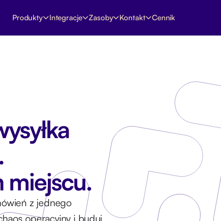
Produkty
Integracje
Zasoby
Kontakt
Cennik
 partnerów Montonio
szystkie rozwiązania i agencje
Potrzebujesz pomocy?
erzy technologiczni
(ANG)
Porozmawiaj z naszym wsparciem lub
erzy usługowi
odwiedź centrum pomocy
Czat z obsługą klienta →
 partnerem
do naszego Programu Partnerskiego
 wysyłka
e API
.
 miejscu.
→
amówień z jednego
haos operacyjny i buduj