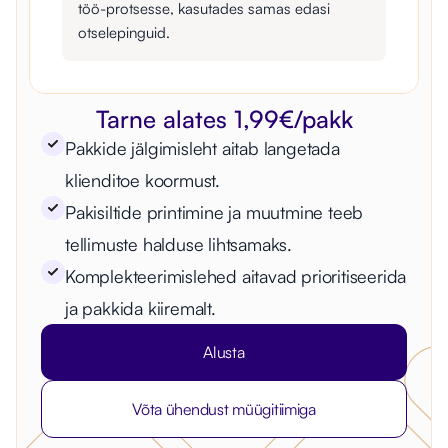
töö-protsesse, kasutades samas edasi
otselepinguid.
Tarne alates 1,99€/pakk
Pakkide jälgimisleht aitab langetada
klienditoe koormust.
Pakisiltide printimine ja muutmine teeb
tellimuste halduse lihtsamaks.
Komplekteerimislehed aitavad prioritiseerida
ja pakkida kiiremalt.
Alusta
Võta ühendust müügitiimiga