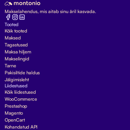
Makselahendus, mis aitab sinu äril kasvada.
Tooted
Kõik tooted
Maksed
Tagastused
Maksa hiljem
Makselingid
Tarne
Pakisiltide haldus
Jälgimisleht
Liidestused
Kõik liidestused
WooCommerce
Prestashop
Magento
OpenCart
Kohandatud API