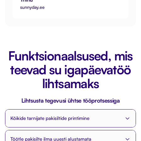
sunnyday.ee
Funktsionaalsused, mis
teevad su igapäevatöö
lihtsamaks
Lihtsusta tegevusi ühtse tööprotsessiga
Kõikide tarnijate pakisiltide printimine
Genereeri ja prindi korraga kuni 100
Töötle pakisilte ilma uuesti alustamata