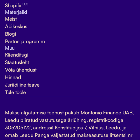
UUS!
Shopify
Materjalid
Meist
Abikeskus
Blogi
Partnerprogramm
Muu
Klienditugi
Staatusleht
Võta ühendust
Hinnad
Juriidiline teave
Tule tööle
Makse algatamise teenust pakub Montonio Finance UAB,
Leedu piiratud vastutusega äriühing, registrikoodiga
305205122, aadressil Konstitucijos 7, Vilnius, Leedu, ja
omab Leedu Panga väljastatud makseasutuse litsentsi nr