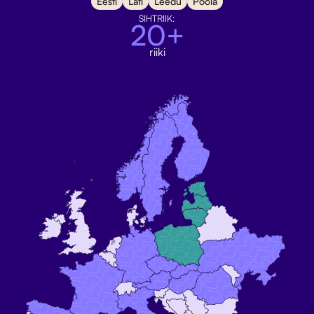
Eesti
Läti
Leedu
Poola
SIHTRIIK:
20+
riiki