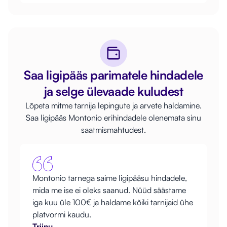
Saa ligipääs parimatele hindadele
ja selge ülevaade kuludest
Lõpeta mitme tarnija lepingute ja arvete haldamine.
Saa ligipääs Montonio erihindadele olenemata sinu
saatmismahtudest.
Montonio tarnega saime ligipääsu hindadele,
mida me ise ei oleks saanud. Nüüd säästame
iga kuu üle 100€ ja haldame kõiki tarnijaid ühe
platvormi kaudu.
Triinu