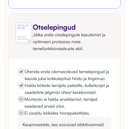
Otselepingud
Jätka enda otselepingute kasutamist ja
optimeeri protsesse meie
tarnefunktsionaalsuste abil.
Ühenda enda olemasolevad tarnelepingud ja
kasuta juba kokkulepitud hindu ja tingimusi.
Halda kõikide tarnijate pakisilte, kullerkorjet ja
saadetiste jälgimist ühest keskkonnast.
Montonio ei halda arveldamist, tarnijad
saadavad arved otse.
Ei sisaldu kõikides hinnapakettides.
Kaupmeestele, kes soovivad efektiivsemaid