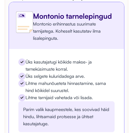
mis on makstud ja mis mitte. Selle tõttu oli meil
Me ei soovinud kaotada oma eritingimusi
olukord kus kaotasime tarnijale ligipääsu. Nüüd on
vedajatega, kuid olime väsinud erinevate portaalide
Montonio tarnelepingud
meil üks arve ja kõik toimib sujuvalt.
vahel liikumisest. Lisades oma lepingud
Montonio erihinnastus suurimate
Montoniosse, saame tingimused alles jätta ning
tarnijatega. Koheselt kasutatav ilma
hallata kõiki silte ühelt töölaualt.
lisalepinguta.
Üks kasutajatugi kõikide makse- ja
tarneküsimuste korral.
Üks selgete kuluridadega arve.
Lihtne mahunõueteta hinnastamine, sama
hind kõikidel suurustel.
Lihtne tarnijaid vahetada või lisada.
Parim valik kaupmeestele, kes soovivad häid
hindu, lihtsamaid protsesse ja ühtset
kasutajatuge.