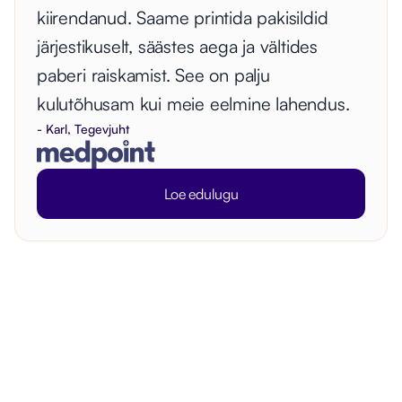
kiirendanud. Saame printida pakisildid
järjestikuselt, säästes aega ja vältides
paberi raiskamist. See on palju
kulutõhusam kui meie eelmine lahendus.
- Karl, Tegevjuht
Loe edulugu
Korduma kippuvad