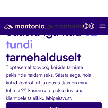
Säästa iga kuu
32
tundi
tarnehalduselt
Tipptasemel töövoog kõikide tarnijate
pakisiltide haldamiseks. Säästa aega, hoia
kulud kontrolli all ja unusta „kus on minu
tellimus?!” küsimused, pakkudes oma
klientidele täielikku läbipaistvust.
Alusta