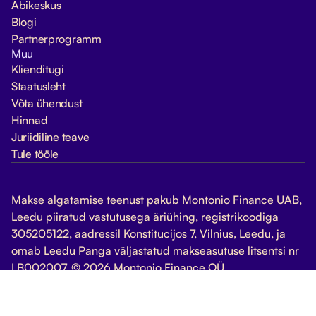
Abikeskus
Blogi
Partnerprogramm
Muu
Klienditugi
Staatusleht
Võta ühendust
Hinnad
Juriidiline teave
Tule tööle
Makse algatamise teenust pakub Montonio Finance UAB,
Leedu piiratud vastutusega äriühing, registrikoodiga
305205122, aadressil Konstitucijos 7, Vilnius, Leedu, ja
omab Leedu Panga väljastatud makseasutuse litsentsi nr
LB002007. © 2026 Montonio Finance OÜ
Halda küpsiseid