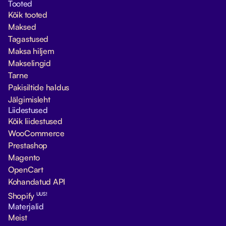
Tooted
Kõik tooted
Maksed
Tagastused
Maksa hiljem
Makselingid
Tarne
Pakisiltide haldus
Jälgimisleht
Liidestused
Kõik liidestused
WooCommerce
Prestashop
Magento
OpenCart
Kohandatud API
UUS!
Shopify
Materjalid
Meist