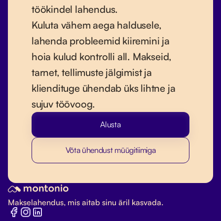
töökindel lahendus.
Kuluta vähem aega haldusele,
lahenda probleemid kiiremini ja
hoia kulud kontrolli all. Makseid,
tarnet, tellimuste jälgimist ja
kliendituge ühendab üks lihtne ja
sujuv töövoog.
Alusta
Võta ühendust müügitiimiga
Makselahendus, mis aitab sinu äril kasvada.