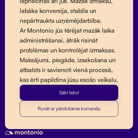
iepriecinās arī jūs. Mazāk izmaksu,
labāka konversija, stabila un
nepārtraukta uzņēmējdarbība.
Ar Montonio jūs tērējat mazāk laika
administrēšanai, ātrāk risināt
problēmas un kontrolējat izmaksas.
Maksājumi, piegāde, izsekošana un
atbalsts ir savienoti vienā procesā,
kas ērti papildina jūsu esošo veikalu.
Sākt lietot
Runāt ar pārdošanas komandu