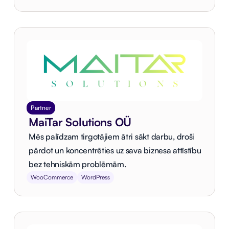
Partner
MaiTar Solutions OÜ
Mēs palīdzam tirgotājiem ātri sākt darbu, droši
pārdot un koncentrēties uz sava biznesa attīstību
bez tehniskām problēmām.
WooCommerce
WordPress