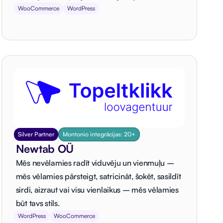
WooCommerce
WordPress
Silver Partner
Montonio integrācijas: 20+
Newtab OÜ
Mēs nevēlamies radīt viduvēju un vienmuļu –
mēs vēlamies pārsteigt, satricināt, šokēt, sasildīt
sirdi, aizraut vai visu vienlaikus – mēs vēlamies
būt tavs stils.
WordPress
WooCommerce