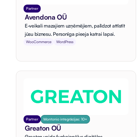
Partner
Avendona OÜ
E-veikali mazajiem uzņēmējiem, palīdzot attīstīt
jūsu biznesu. Personīga pieeja katrai lapai.
WooCommerce
WordPress
Partner
Montonio integrācijas: 10+
Greaton OÜ
Greaton veido funkcionālus digitālos