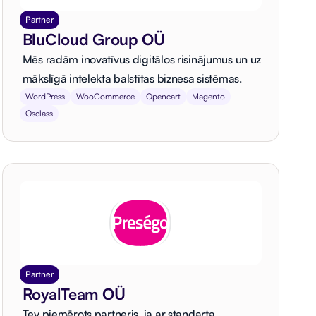
Partner
BluCloud Group OÜ
Mēs radām inovatīvus digitālos risinājumus un uz
mākslīgā intelekta balstītas biznesa sistēmas.
WordPress
WooCommerce
Opencart
Magento
Osclass
Partner
RoyalTeam OÜ
Tev piemērots partneris, ja ar standarta