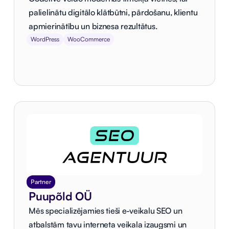
palielinātu digitālo klātbūtni, pārdošanu, klientu
apmierinātību un biznesa rezultātus.
WordPress
WooCommerce
Partner
Puupõld OÜ
Mēs specializējamies tieši e-veikalu SEO un
atbalstām tavu interneta veikala izaugsmi un