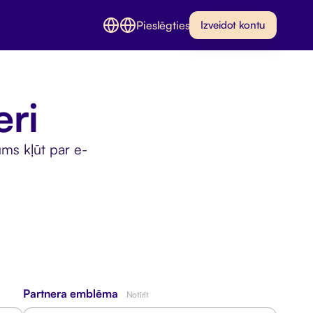
Pieslēgties
Izveidot kontu
ri
ums kļūt par e-
Partnera emblēma
Notīrīt