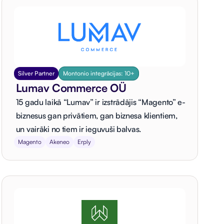
Silver Partner
Montonio integrācijas: 10+
Lumav Commerce OÜ
15 gadu laikā “Lumav” ir izstrādājis “Magento” e-
biznesus gan privātiem, gan biznesa klientiem,
un vairāki no tiem ir ieguvuši balvas.
Magento
Akeneo
Erply