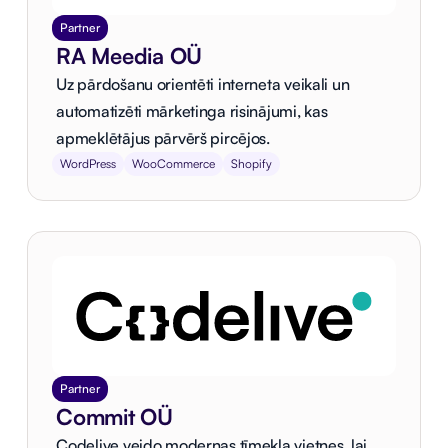
Partner
RA Meedia OÜ
Uz pārdošanu orientēti interneta veikali un
automatizēti mārketinga risinājumi, kas
apmeklētājus pārvērš pircējos.
WordPress
WooCommerce
Shopify
Partner
Commit OÜ
Codelive veido modernas tīmekļa vietnes, lai