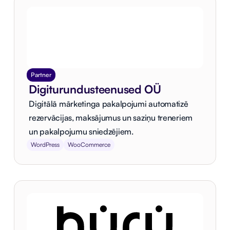
Partner
Digiturundusteenused OÜ
Digitālā mārketinga pakalpojumi automatizē
rezervācijas, maksājumus un saziņu treneriem
un pakalpojumu sniedzējiem.
WordPress
WooCommerce