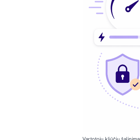
Vartotojų kliūčių šalinima