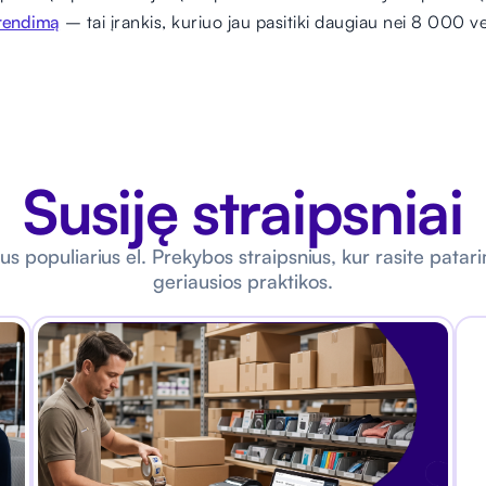
prendimą
– tai įrankis, kuriuo jau pasitiki daugiau nei 8 000 v
Susiję straipsniai
tus populiarius el. Prekybos straipsnius, kur rasite patar
geriausios praktikos.