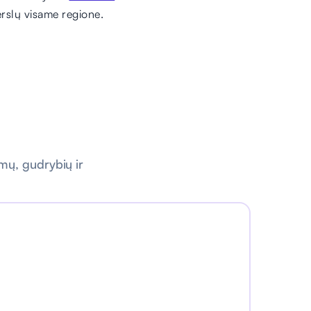
erslų visame regione.
imų, gudrybių ir