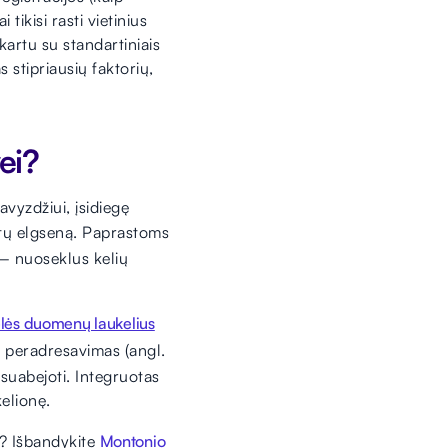
tikisi rasti vietinius
artu su standartiniais
stipriausių faktorių,
ei?
vyzdžiui, įsidiegę
entų elgseną. Paprastoms
– nuoseklus kelių
elės duomenų laukelius
s peradresavimas (angl.
ą suabejoti. Integruotas
kelionę.
ą? Išbandykite
Montonio