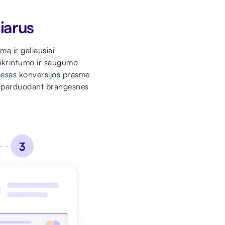
liarus
mą ir galiausiai
tikrintumo ir saugumo
ocesas konversijos prasme
pač parduodant brangesnes