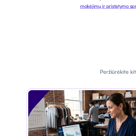
mokėjimų ir pristatymo s
Peržiūrėkite ki