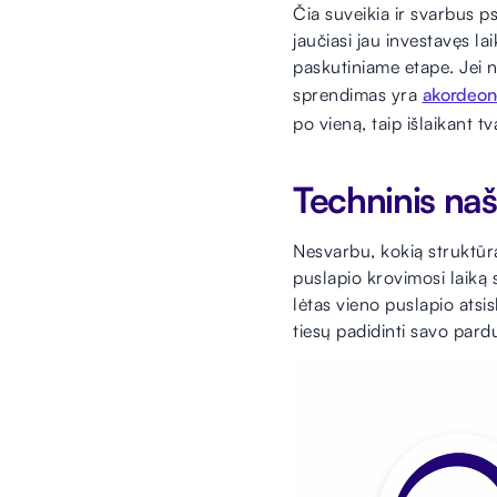
Čia suveikia ir svarbus ps
jaučiasi jau investavęs la
paskutiniame etape. Jei no
sprendimas yra
akordeono
po vieną, taip išlaikant tva
Techninis na
Nesvarbu, kokią struktūrą 
puslapio krovimosi laiką 
lėtas vieno puslapio atsi
tiesų padidinti savo pardu