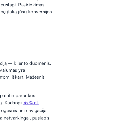
 puslapį. Pasirinkimas
inę įtaką jūsų konversijos
aciją – kliento duomenis,
ivalumas yra
atomi iškart. Mažesnis
pat itin parankus
imą. Kadangi
75 % el.
togesnis nei navigacija
ta netvarkingai, puslapis