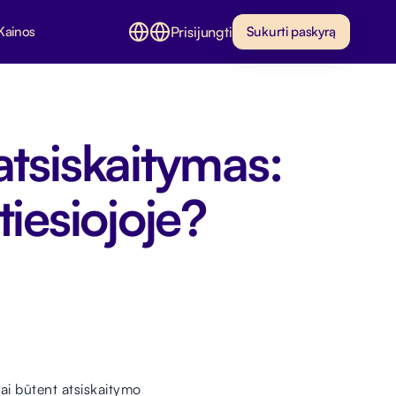
Prisijungti
Kainos
Sukurti paskyrą
atsiskaitymas:
tiesiojoje?
ai būtent atsiskaitymo