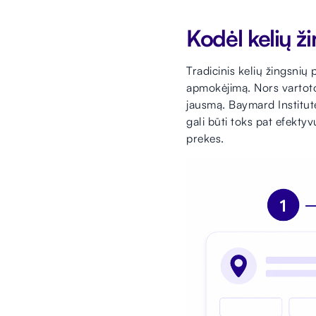
Kodėl kelių ž
Tradicinis kelių žingsnių 
apmokėjimą. Nors vartoto
jausmą. Baymard Institute
gali būti toks pat efekty
prekes.