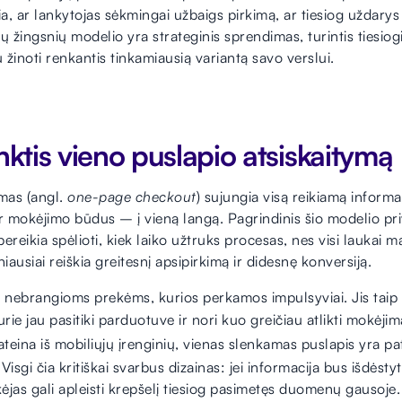
, ar lankytojas sėkmingai užbaigs pirkimą, ar tiesiog uždarys
ių žingsnių modelio yra strateginis sprendimas, turintis tiesiog
 žinoti renkantis tinkamiausią variantą savo verslui.
nktis vieno puslapio atsiskaitymą
ymas (angl.
one-page checkout
) sujungia visą reikiamą inform
ir mokėjimo būdus – į vieną langą. Pagrindinis šio modelio pr
ereikia spėlioti, kiek laiko užtruks procesas, nes visi laukai m
ausiai reiškia greitesnį apsipirkimą ir didesnę konversiją.
ka nebrangioms prekėms, kurios perkamos impulsyviai. Jis taip 
urie jau pasitiki parduotuve ir nori kuo greičiau atlikti mokėj
teina iš mobiliųjų įrenginių, vienas slenkamas puslapis yra pa
 Visgi čia kritiškai svarbus dizainas: jei informacija bus išdėsty
kėjas gali apleisti krepšelį tiesiog pasimetęs duomenų gausoje.