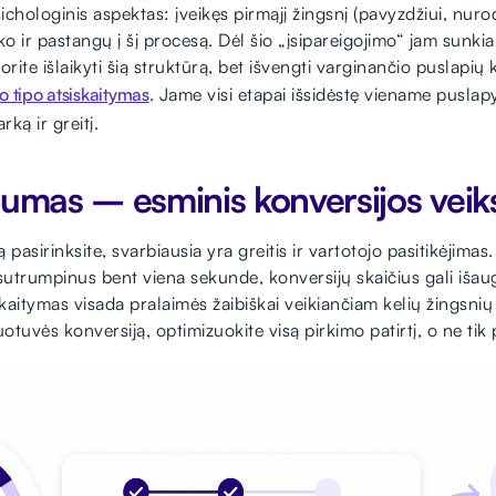
ichologinis aspektas: įveikęs pirmąjį žingsnį (pavyzdžiui, nuro
iko ir pastangų į šį procesą. Dėl šio „įsipareigojimo“ jam sunki
rite išlaikyti šią struktūrą, bet išvengti varginančio puslapių
 tipo atsiskaitymas
. Jame visi etapai išsidėstę viename puslapyj
rką ir greitį.
šumas – esminis konversijos veik
pasirinksite, svarbiausia yra greitis ir vartotojo pasitikėjimas
sutrumpinus bent viena sekunde, konversijų skaičius gali išaugti
skaitymas visada pralaimės žaibiškai veikiančiam kelių žingsni
otuvės konversiją, optimizuokite visą pirkimo patirtį, o ne tik 