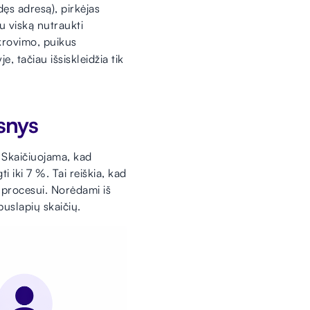
dęs adresą), pirkėjas
au viską nutraukti
 krovimo, puikus
e, tačiau išsiskleidžia tik
snys
. Skaičiuojama, kad
 iki 7 %. Tai reiškia, kad
ų procesui. Norėdami iš
puslapių skaičių.