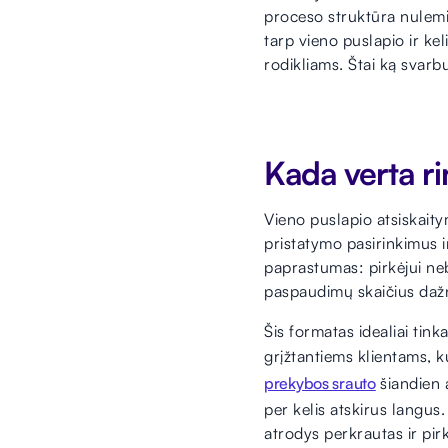
proceso struktūra nulemia
tarp vieno puslapio ir kel
rodikliams. Štai ką svarbu
Kada verta ri
Vieno puslapio atsiskait
pristatymo pasirinkimus 
paprastumas: pirkėjui neb
paspaudimų skaičius dažni
Šis formatas idealiai tin
grįžtantiems klientams, k
prekybos srauto
šiandien a
per kelis atskirus langus.
atrodys perkrautas ir pir