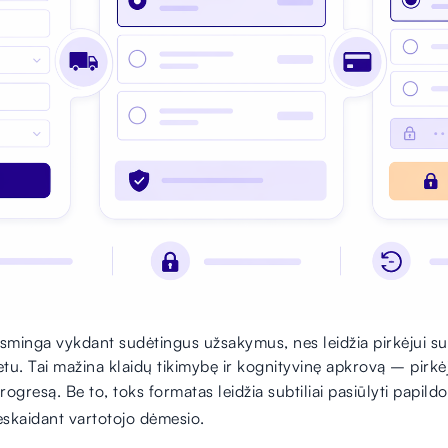
sminga vykdant sudėtingus užsakymus, nes leidžia pirkėjui su
. Tai mažina klaidų tikimybę ir kognityvinę apkrovą – pirkėj
ogresą. Be to, toks formatas leidžia subtiliai pasiūlyti papil
eskaidant vartotojo dėmesio.