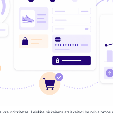
s yra prioritetas. Leiskite pirkėjams atsiskaityti be privalomos r