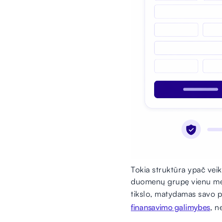
Tokia struktūra ypač veik
duomenų grupę vienu metu
tikslo, matydamas savo pr
finansavimo galimybes
, n