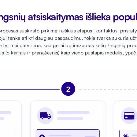
ingsnių atsiskaitymas išlieka popu
procesas suskirsto pirkimą į aiškius etapus: kontaktus, pristaty
jui tenka atlikti daugiau paspaudimų, tokia tvarka sukuria už
 tyrimai patvirtina, kad gerai optimizuotas kelių žingsnių pr
vus (o kartais ir pranašesnis) kaip vieno puslapio modelis, y