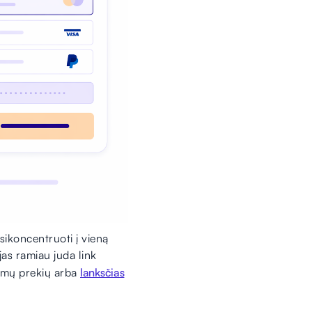
sikoncentruoti į vieną
as ramiau juda link
domų prekių arba
lanksčias