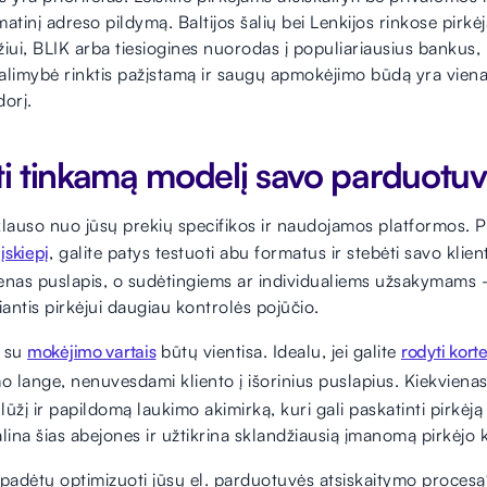
atinį adreso pildymą. Baltijos šalių bei Lenkijos rinkose pirkėjai 
i, BLIK arba tiesiogines nuorodas į populiariausius bankus, k
limybė rinktis pažįstamą ir saugų apmokėjimo būdą yra vienas 
dorį.
ti tinkamą modelį savo parduotuv
lauso nuo jūsų prekių specifikos ir naudojamos platformos. Pa
skiepį
, galite patys testuoti abu formatus ir stebėti savo kli
enas puslapis, o sudėtingiems ar individualiems užsakymams 
iantis pirkėjui daugiau kontrolės pojūčio.
a su
mokėjimo vartais
būtų vientisa. Idealu, jei galite
rodyti kort
o lange, nenuvesdami kliento į išorinius puslapius. Kiekviena
į lūžį ir papildomą laukimo akimirką, kuri gali paskatinti pirkėj
lina šias abejones ir užtikrina sklandžiausią įmanomą pirkėjo 
 padėtų optimizuoti jūsų el. parduotuvės atsiskaitymo proces