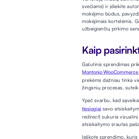
svečiams) ir įdiekite autom
mokėjimo būdus, pavyzdžiu
mokėjimais kortelėmis. Ga
užbaigiančių pirkimo san
Kaip pasirink
Galutinis sprendimas prik
Montonio WooCommerce į
prekėms dažniau tinka vi
žingsnių procesas, suteik
Ypač svarbu, kad sąveik
tiesiogiai
savo atsiskaitym
redirect
) sukuria vizualin
atsiskaitymo srautas paša
Ieškote sprendimo, kuris