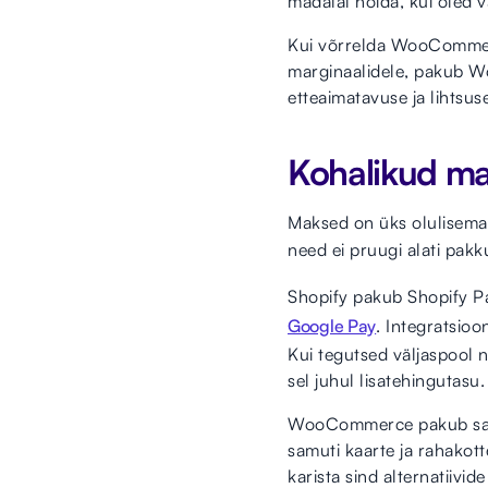
madalal hoida, kui oled v
Kui võrrelda WooCommerce
marginaalidele, pakub Wo
etteaimatavuse ja lihtsus
Kohalikud ma
Maksed on üks olulisema
need ei pruugi alati pak
Shopify pakub Shopify Pa
Google Pay
. Integratsioo
Kui tegutsed väljaspool 
sel juhul lisatehingutasu.
WooCommerce pakub sarna
samuti kaarte ja rahakot
karista sind alternatiivi