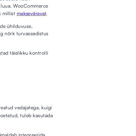
gina luua. WooCommerce
 millist
makseväravat
.
ade ühilduvuse,
ing nõrk turvaseadistus
ad täielikku kontrolli
teatud vedajatega, kuigi
toetatud, tuleb kasutada
imaldab integreerida