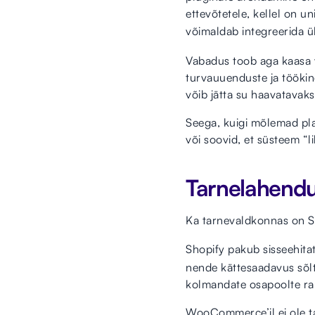
ettevõtetele, kellel on 
võimaldab integreerida ü
Vabadus toob aga kaasa v
turvauuenduste ja töökind
võib jätta su haavatavak
Seega, kuigi mõlemad plat
või soovid, et süsteem “li
Tarnelahend
Ka tarnevaldkonnas on S
Shopify pakub sisseehita
nende kättesaadavus sõltu
kolmandate osapoolte rak
WooCommerce’il ei ole ta