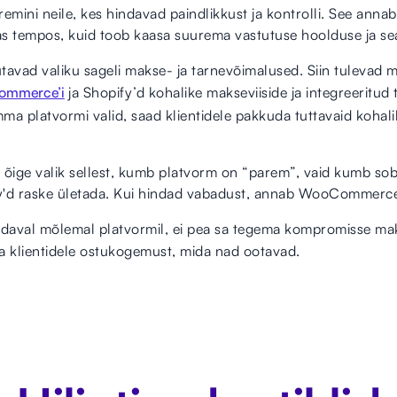
ini neile, kes hindavad paindlikkust ja kontrolli. See ann
mas tempos, kuid toob kaasa suurema vastutuse hoolduse ja sea
lutavad valiku sageli makse- ja tarnevõimalused. Siin tulev
ommerce’i
ja Shopify’d kohalike makseviiside ja integreeritu
ma platvormi valid, saad klientidele pakkuda tuttavaid kohali
õige valik sellest, kumb platvorm on “parem”, vaid kumb sobib
fy'd raske ületada. Kui hindad vabadust, annab WooCommerce 
daval mõlemal platvormil, ei pea sa tegema kompromisse maks
 klientidele ostukogemust, mida nad ootavad.