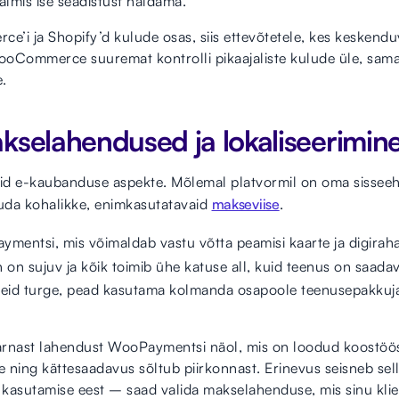
almis ise seadistust haldama.
’i ja Shopify’d kulude osas, siis ettevõtetele, kes keskendu
oCommerce suuremat kontrolli pikaajaliste kulude üle, sama
e.
kselahendused ja lokaliseerimin
id e-kaubanduse aspekte. Mõlemal platvormil on oma sisseeh
kuda kohalikke, enimkasutatavaid
makseviise
.
ymentsi, mis võimaldab vastu võtta peamisi kaarte ja digira
n on sujuv ja kõik toimib ühe katuse all, kuid teenus on saadava
neid turge, pead kasutama kolmanda osapoole teenusepakkuja
st lahendust WooPaymentsi näol, mis on loodud koostöös S
te ning kättesaadavus sõltub piirkonnast. Erinevus seisneb s
de kasutamise eest – saad valida makselahenduse, mis sinu kli