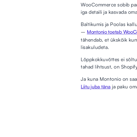
WooCommerce sobib parem
iga detaili ja kasvada o
Baltikumis ja Poolas kal
–
Montonio toetab WooC
tähendab, et ükskõik kum
lisakuludeta.
Lõppkokkuvõttes ei sõltu 
tahad lihtsust, on Shopi
Ja kuna Montonio on saa
Liitu juba täna
ja paku oma