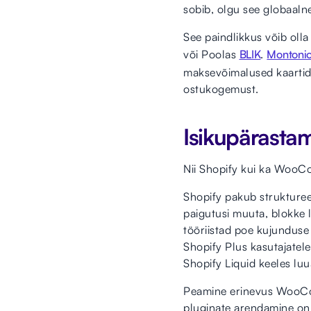
sobib, olgu see globaalne
See paindlikkus võib oll
või Poolas
BLIK
.
Montonio
maksevõimalused kaartide
ostukogemust.
Isikupärastam
Nii Shopify kui ka WooC
Shopify pakub strukturee
paigutusi muuta, blokke 
tööriistad poe kujunduse
Shopify Plus kasutajatele
Shopify Liquid keeles luu
Peamine erinevus WooComm
pluginate arendamine on 