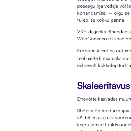
peaaegu iga vedaja või l
kohandamisel – olgu selle
tuleb ise kokku panna.
VKE-de jaoks tähendab se
WooCommerce lubab det
Euroopa klientide ootust
teeb selle lihtsamaks mõ
eelnevalt kokkulepitud tar
Skaleeritavus
Ettevõtte kasvades muutub
Shopify on loodud sujuval
või tellimuste arv suuren
keerukamad funktsioonid