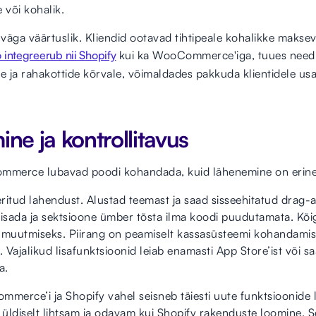
 või kohalik.
a väga väärtuslik. Kliendid ootavad tihtipeale kohalikke maks
 integreerub nii Shopify
kui ka WooCommerce'iga, tuues need 
 ja rahakottide kõrvale, võimaldades pakkuda klientidele usal
ine ja kontrollitavus
ommerce lubavad poodi kohandada, kuid lähenemine on erine
ritud lahendust. Alustad teemast ja saad sisseehitatud drag
lisada ja sektsioone ümber tõsta ilma koodi puudutamata. Kõi
 muutmiseks. Piirang on peamiselt kassasüsteemi kohandamis
. Vajalikud lisafunktsioonid leiab enamasti App Store’ist või s
a.
erce’i ja Shopify vahel seisneb täiesti uute funktsioonide
üldiselt lihtsam ja odavam kui Shopify rakenduste loomine. S