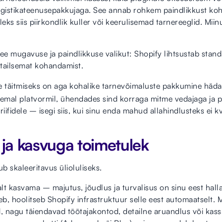
ogistikateenusepakkujaga. See annab rohkem paindlikkust koha
ks siis piirkondlik kuller või keerulisemad tarnereeglid. Mii
e mugavuse ja paindlikkuse valikut: Shopify lihtsustab stan
ailsemat kohandamist.
e täitmiseks on aga kohalike tarnevõimaluste pakkumine häda
lemal platvormil, ühendades sind korraga mitme vedajaga ja 
iifidele – isegi siis, kui sinu enda mahud allahindlusteks ei kv
 ja kasvuga toimetulek
 skaleeritavus ülioluliseks.
t kasvama – majutus, jõudlus ja turvalisus on sinu eest halla
eb, hoolitseb Shopify infrastruktuur selle eest automaatselt. M
, nagu täiendavad töötajakontod, detailne aruandlus või ka