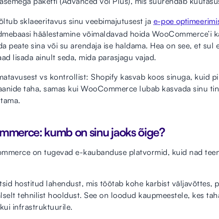
semega paketti (Advanced või Plus), mis suurendab kuutasus
tub sklaeeritavus sinu veebimajutusest ja
e-poe optimeerimi
ndmebaasi häälestamine võimaldavad hoida WooCommerce’i k
eda peate sina või su arendaja ise haldama. Hea on see, et sul e
ad lisada ainult seda, mida parasjagu vajad.
imatavusest vs kontrollist: Shopify kasvab koos sinuga, kuid 
laanide taha, samas kui WooCommerce lubab kasvada sinu ting
utama.
mmerce: kumb on sinu jaoks õige?
ommerce on tugevad e-kaubanduse platvormid, kuid nad teen
otsid hostitud lahendust, mis töötab kohe karbist väljavõttes,
lselt tehnilist hooldust. See on loodud kaupmeestele, kes t
ui infrastruktuurile.