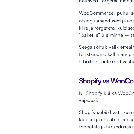
nõuavad kõrgema hinnata
WooCommerce’i puhul sõl
otsingulahendused ja a
kiire ja tõrgeteta, kuid s
“paketile” üle minna – sa
Seega sõltub valik ettea
funktsioonid kallimate p
tehnilise poole eest vast
Shopify vs WooCo
Nii Shopify kui ka WooC
vajadusi.
Shopify sobib hästi, kui 
kulusid ja nõuab minimaa
toodetele ja turundusele k