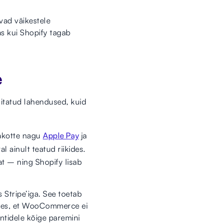
vad väikestele
s kui Shopify tagab
e
itatud lahendused, kuid
hakotte nagu
Apple Pay
ja
l ainult teatud riikides.
t – ning Shopify lisab
tripe’iga. See toetab
elles, et WooCommerce ei
entidele kõige paremini