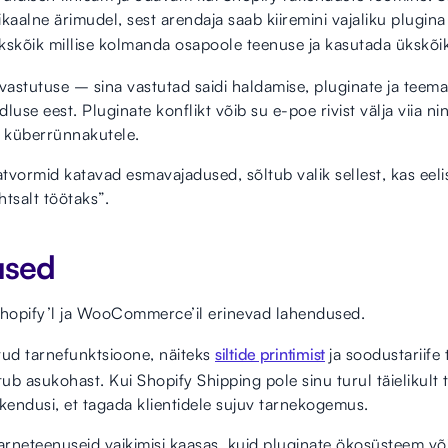
unikaalne ärimudel, sest arendaja saab kiiremini vajaliku plu
kskõik millise kolmanda osapoole teenuse ja kasutada ükskõik
astutuse – sina vastutad saidi haldamise, pluginate ja teem
luse eest. Pluginate konflikt võib su e-poe rivist välja viia n
s küberrünnakutele.
vormid katavad esmavajadused, sõltub valik sellest, kas eelist
htsalt töötaks”.
used
hopify’l ja WooCommerce’il erinevad lahendused.
tud tarnefunktsioone, näiteks
siltide printimist
ja soodustariife 
b asukohast. Kui Shopify Shipping pole sinu turul täielikult 
endusi, et tagada klientidele sujuv tarnekogemus.
rneteenuseid vaikimisi kaasas, kuid pluginate ökosüsteem võ