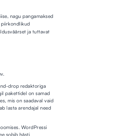
eviise, nagu pangamaksed
piirkondlikud
dusväärset ja tuttavat
v.
-and-drop redaktoriga
gil pakettidel on samad
es, mis on saadaval vaid
aab lasta arendajal need
 loomises. WordPressi
ee sobib hästi