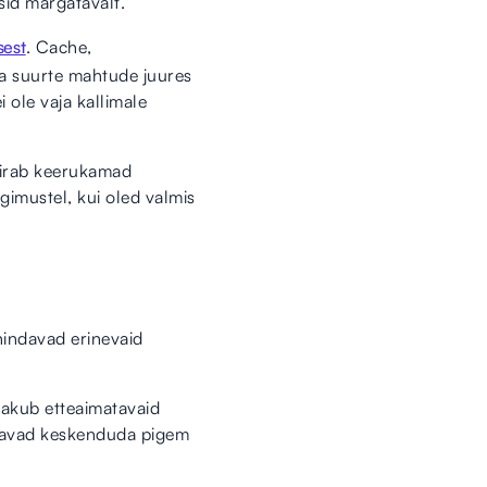
id märgatavalt.
sest
. Cache,
a suurte mahtude juures
i ole vaja kallimale
piirab keerukamad
imustel, kui oled valmis
indavad erinevaid
 pakub etteaimatavaid
ahavad keskenduda pigem