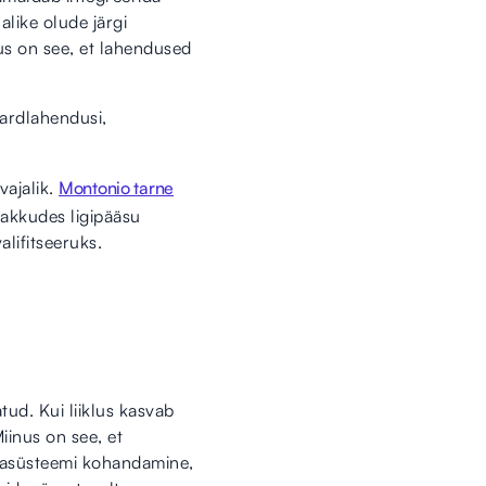
like olude järgi
nus on see, et lahendused
dardlahendusi,
vajalik.
Montonio tarne
pakkudes ligipääsu
alifitseeruks.
tud. Kui liiklus kasvab
iinus on see, et
ssasüsteemi kohandamine,