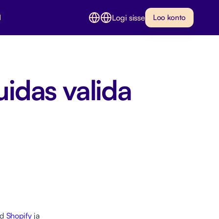
Logi sisse
d
Loo konto
idas valida
ud
Shopify
ja