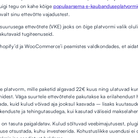
uigi tegu on kahe kõige
populaarsema e-kaubanduseplatvorm
valt sinu ettevõtte vajadustest.
 suurusega ettevõtete (VKE) jaoks on õige platvormi valik olul
pakutavaid tugiteenuseid.
 Shopify’d ja WooCommerce’i peamistes valdkondades, et aidat
 platvorm, mille paketid algavad 22€ kuus ning ulatuvad kun
nidest. Väga suurtele ettevõtetele pakutakse ka erilahendust
ada, kuid kulud võivad aja jooksul kasvada – lisaks kuutasud
enduste ja tehingutasudega, kui kasutad väliseid makselahen
 tasuta paigaldatav. Kulud sõltuvad veebimajutusest, plugin
use otsustada, kuhu investeerida. Kohustuslikke uuendusi ei o