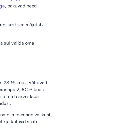
iga
, pakuvad need
ine, sest see mõjutab
a sul valida oma
i 289€ kuus, sõltuvalt
 hinnaga 2,300$ kuus.
ele tuleb arvestada
dusi.
ate ja teemade valikust,
le ja kulusid saab