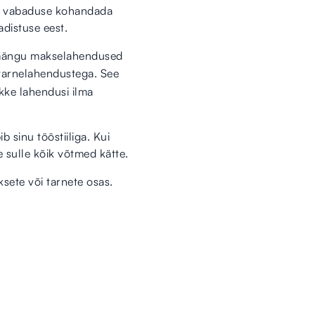
ab vabaduse kohandada
distuse eest.
ad mängu makselahendused
d tarnelahendustega. See
kke lahendusi ilma
 sinu tööstiiliga. Kui
sulle kõik võtmed kätte.
ete või tarnete osas.