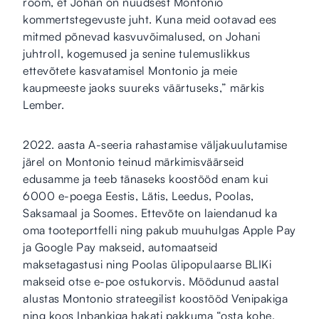
rõõm, et Johan on nüüdsest Montonio
kommertstegevuste juht. Kuna meid ootavad ees
mitmed põnevad kasvuvõimalused, on Johani
juhtroll, kogemused ja senine tulemuslikkus
ettevõtete kasvatamisel Montonio ja meie
kaupmeeste jaoks suureks väärtuseks,” märkis
Lember.
2022. aasta A-seeria rahastamise väljakuulutamise
järel on Montonio teinud märkimisväärseid
edusamme ja teeb tänaseks koostööd enam kui
6000 e-poega Eestis, Lätis, Leedus, Poolas,
Saksamaal ja Soomes. Ettevõte on laiendanud ka
oma tooteportfelli ning pakub muuhulgas Apple Pay
ja Google Pay makseid, automaatseid
maksetagastusi ning Poolas ülipopulaarse BLIKi
makseid otse e-poe ostukorvis. Möödunud aastal
alustas Montonio strateegilist koostööd Venipakiga
ning koos Inbankiga hakati pakkuma “osta kohe,