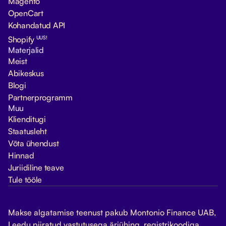
Magento
OpenCart
Kohandatud API
UUS!
Shopify
Materjalid
Meist
Abikeskus
Blogi
Partnerprogramm
Muu
Klienditugi
Staatusleht
Võta ühendust
Hinnad
Juriidiline teave
Tule tööle
Makse algatamise teenust pakub Montonio Finance UAB,
Leedu piiratud vastutusega äriühing, registrikoodiga