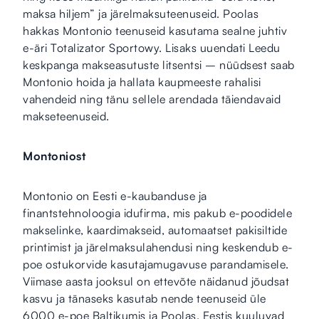
maksa hiljem” ja järelmaksuteenuseid. Poolas
hakkas Montonio teenuseid kasutama sealne juhtiv
e-äri Totalizator Sportowy. Lisaks uuendati Leedu
keskpanga makseasutuste litsentsi – nüüdsest saab
Montonio hoida ja hallata kaupmeeste rahalisi
vahendeid ning tänu sellele arendada täiendavaid
makseteenuseid.
Montoniost
Montonio on Eesti e-kaubanduse ja
finantstehnoloogia idufirma, mis pakub e-poodidele
makselinke, kaardimakseid, automaatset pakisiltide
printimist ja järelmaksulahendusi ning keskendub e-
poe ostukorvide kasutajamugavuse parandamisele.
Viimase aasta jooksul on ettevõte näidanud jõudsat
kasvu ja tänaseks kasutab nende teenuseid üle
6000 e-poe Baltikumis ja Poolas. Eestis kuuluvad