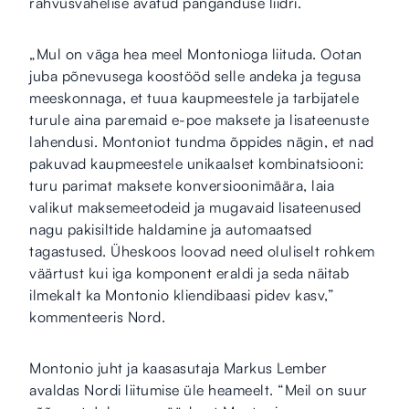
rahvusvahelise avatud panganduse liidri.
„Mul on väga hea meel Montonioga liituda. Ootan
juba põnevusega koostööd selle andeka ja tegusa
meeskonnaga, et tuua kaupmeestele ja tarbijatele
turule aina paremaid e-poe maksete ja lisateenuste
lahendusi. Montoniot tundma õppides nägin, et nad
pakuvad kaupmeestele unikaalset kombinatsiooni:
turu parimat maksete konversioonimäära, laia
valikut maksemeetodeid ja mugavaid lisateenused
nagu pakisiltide haldamine ja automaatsed
tagastused. Üheskoos loovad need oluliselt rohkem
väärtust kui iga komponent eraldi ja seda näitab
ilmekalt ka Montonio kliendibaasi pidev kasv,”
kommenteeris Nord.
Montonio juht ja kaasasutaja Markus Lember
avaldas Nordi liitumise üle heameelt. “Meil on suur