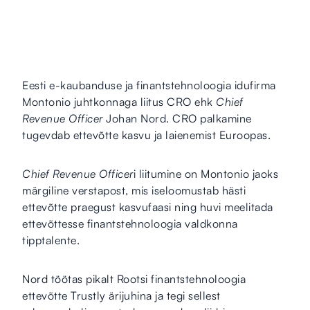
Eesti e-kaubanduse ja finantstehnoloogia idufirma
Montonio juhtkonnaga liitus CRO ehk
Chief
Revenue Officer
Johan Nord. CRO palkamine
tugevdab ettevõtte kasvu ja laienemist Euroopas.
Chief Revenue Officer
i liitumine on Montonio jaoks
märgiline verstapost, mis iseloomustab hästi
ettevõtte praegust kasvufaasi ning huvi meelitada
ettevõttesse finantstehnoloogia valdkonna
tipptalente.
Nord töötas pikalt Rootsi finantstehnoloogia
ettevõtte Trustly ärijuhina ja tegi sellest