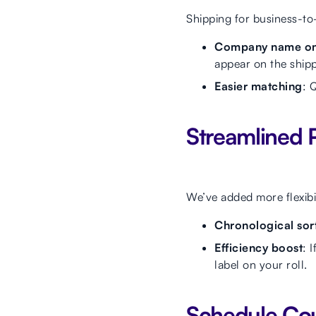
Shipping for business-to
Company name on 
appear on the shipp
Easier matching
: 
Streamlined P
We’ve added more flexibil
Chronological sor
Efficiency boost
: 
label on your roll.
Schedule Cou