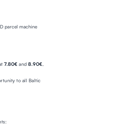
PD parcel machine
at
7.80€
and
8.90€
,
tunity to all Baltic
nts: