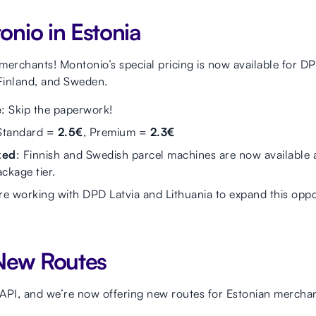
nio in Estonia
merchants! Montonio’s special pricing is now available for D
 Finland, and Sweden.
e
: Skip the paperwork!
 Standard =
2.5€
, Premium =
2.3€
ked
: Finnish and Swedish parcel machines are now available 
ckage tier.
re working with DPD Latvia and Lithuania to expand this oppor
New Routes
API, and we’re now offering new routes for Estonian mercha