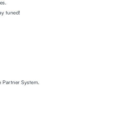
es.
ay tuned!
e Partner System.