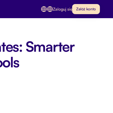
Zaloguj się
Załóż konto
es: Smarter
ools