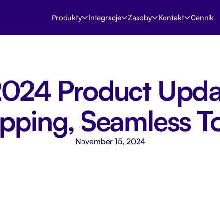
Produkty
Integracje
Zasoby
Kontakt
Cennik
PARTNERZY
Poznaj partnerów Montonio
nym miejscu
Poznaj wszystkie rozwiązania i agencje
Shopify
żą
Potrzebujesz pomocy?
Partnerzy technologiczni
(ANG)
do
Porozmawiaj z naszym wsparciem lub
024 Product Updat
Partnerzy usługowi
odwiedź centrum pomocy
Magento
Czat z obsługą klienta →
Zostań partnerem
pping, Seamless T
Dołącz do naszego Programu Partnerskiego
Indywidualne API
November 15, 2024
→
merce