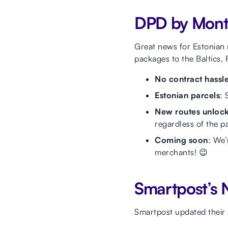
DPD by Monto
Great news for Estonian 
packages to the Baltics,
No contract hassl
Estonian parcels
:
New routes unloc
regardless of the pa
Coming soon
: We’
merchants! 😉
Smartpost’s 
Smartpost updated their 