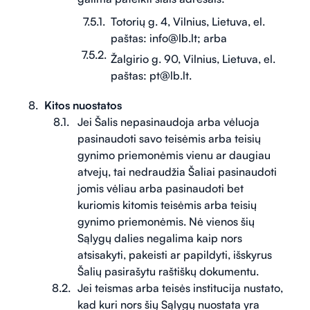
Totorių g. 4, Vilnius, Lietuva, el.
paštas: info@lb.lt; arba
Žalgirio g. 90, Vilnius, Lietuva, el.
paštas: pt@lb.lt.
Kitos nuostatos
Jei Šalis nepasinaudoja arba vėluoja
pasinaudoti savo teisėmis arba teisių
gynimo priemonėmis vienu ar daugiau
atvejų, tai nedraudžia Šaliai pasinaudoti
jomis vėliau arba pasinaudoti bet
kuriomis kitomis teisėmis arba teisių
gynimo priemonėmis. Nė vienos šių
Sąlygų dalies negalima kaip nors
atsisakyti, pakeisti ar papildyti, išskyrus
Šalių pasirašytu raštiškų dokumentu.
Jei teismas arba teisės institucija nustato,
kad kuri nors šių Sąlygų nuostata yra