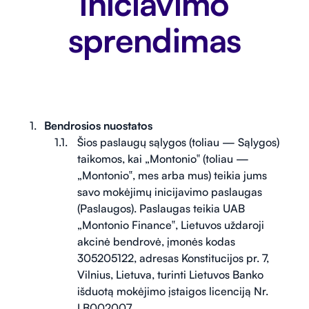
iniciavimo
sprendimas
Bendrosios nuostatos
Šios paslaugų sąlygos (toliau — Sąlygos)
taikomos, kai „Montonio‟ (toliau —
„Montonio‟, mes arba mus) teikia jums
savo mokėjimų inicijavimo paslaugas
(Paslaugos). Paslaugas teikia UAB
„Montonio Finance‟, Lietuvos uždaroji
akcinė bendrovė, įmonės kodas
305205122, adresas Konstitucijos pr. 7,
Vilnius, Lietuva, turinti Lietuvos Banko
išduotą mokėjimo įstaigos licenciją Nr.
LB002007.