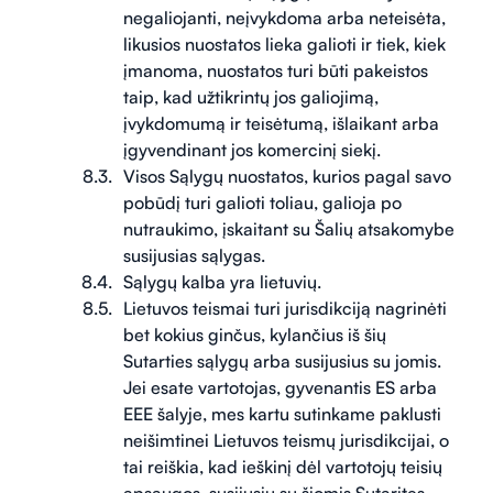
negaliojanti, neįvykdoma arba neteisėta,
likusios nuostatos lieka galioti ir tiek, kiek
įmanoma, nuostatos turi būti pakeistos
taip, kad užtikrintų jos galiojimą,
įvykdomumą ir teisėtumą, išlaikant arba
įgyvendinant jos komercinį siekį.
Visos Sąlygų nuostatos, kurios pagal savo
pobūdį turi galioti toliau, galioja po
nutraukimo, įskaitant su Šalių atsakomybe
susijusias sąlygas.
Sąlygų kalba yra lietuvių.
Lietuvos teismai turi jurisdikciją nagrinėti
bet kokius ginčus, kylančius iš šių
Sutarties sąlygų arba susijusius su jomis.
Jei esate vartotojas, gyvenantis ES arba
EEE šalyje, mes kartu sutinkame paklusti
neišimtinei Lietuvos teismų jurisdikcijai, o
tai reiškia, kad ieškinį dėl vartotojų teisių
apsaugos, susijusių su šiomis Sutarites