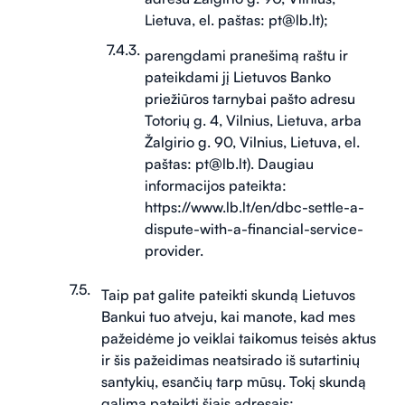
Lietuva, el. paštas: pt@lb.lt);
parengdami pranešimą raštu ir
pateikdami jį Lietuvos Banko
priežiūros tarnybai pašto adresu
Totorių g. 4, Vilnius, Lietuva, arba
Žalgirio g. 90, Vilnius, Lietuva, el.
paštas: pt@lb.lt). Daugiau
informacijos pateikta:
https://www.lb.lt/en/dbc-settle-a-
dispute-with-a-financial-service-
provider.
Taip pat galite pateikti skundą Lietuvos
Bankui tuo atveju, kai manote, kad mes
pažeidėme jo veiklai taikomus teisės aktus
ir šis pažeidimas neatsirado iš sutartinių
santykių, esančių tarp mūsų. Tokį skundą
galima pateikti šiais adresais: