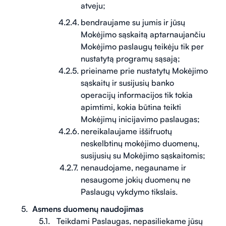
atveju;
bendraujame su jumis ir jūsų
Mokėjimo sąskaitą aptarnaujančiu
Mokėjimo paslaugų teikėju tik per
nustatytą programų sąsają;
prieiname prie nustatytų Mokėjimo
sąskaitų ir susijusių banko
operacijų informacijos tik tokia
apimtimi, kokia būtina teikti
Mokėjimų inicijavimo paslaugas;
nereikalaujame iššifruotų
neskelbtinų mokėjimo duomenų,
susijusių su Mokėjimo sąskaitomis;
nenaudojame, negauname ir
nesaugome jokių duomenų ne
Paslaugų vykdymo tikslais.
Asmens duomenų naudojimas
Teikdami Paslaugas, nepasiliekame jūsų