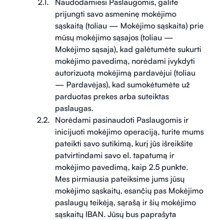
Naudodamiesi Paslaugomis, galite
prijungti savo asmeninę mokėjimo
sąskaitą (toliau — Mokėjimo sąskaita) prie
mūsų mokėjimo sąsajos (toliau —
Mokėjimo sąsaja), kad galėtumėte sukurti
mokėjimo pavedimą, norėdami įvykdyti
autorizuotą mokėjimą pardavėjui (toliau
— Pardavėjas), kad sumokėtumėte už
parduotas prekes arba suteiktas
paslaugas.
Norėdami pasinaudoti Paslaugomis ir
inicijuoti mokėjimo operaciją, turite mums
pateikti savo sutikimą, kurį jūs išreikšite
patvirtindami savo el. tapatumą ir
mokėjimo pavedimą, kaip 2.5 punkte.
Mes pirmiausia pateiksime jums jūsų
mokėjimo sąskaitų, esančių pas Mokėjimo
paslaugų teikėją, sąrašą ir šių mokėjimo
sąskaitų IBAN. Jūsų bus paprašyta