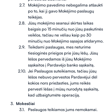
Mokėjimo pavedimo nebegalima atšaukti
po to, kai jį gavo Mokėjimo paslaugų
teikėjas.
Jūsų mokėjimo seansui skirtas laikas
baigsis po 15 minučių nuo jūsų paskutinės
veiklos, tačiau ne vėliau kaip po 30
minučių nuo Mokėjimo sąsajos atidarymo.
Teikdami paslaugas, mes neturime
tiesioginės prieigos prie jūsų lėšų. Jūsų
lėšos pervedamos iš jūsų Mokėjimo
sąskaitos į Pardavėjo banko sąskaitą.
Jei Paslaugos suteikiamos, tačiau jūsų
lėšos nebuvo pervestos Pardavėjui dėl
kokios nors priežasties, jums reikės
pervesti lėšas į mūsų nurodytą sąskaitą,
kad užbaigtumėte operaciją.
Mokesčiai
Paslaugos teikiamos jums nemokamai.