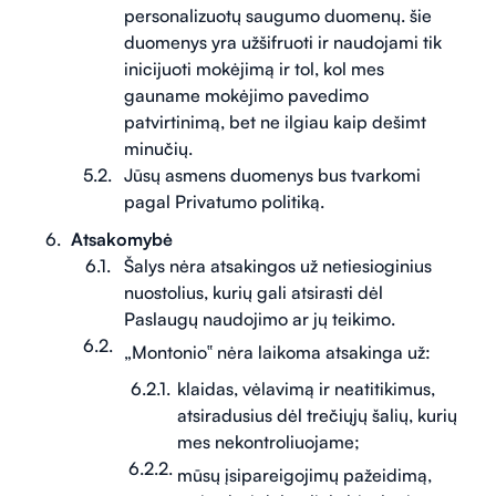
personalizuotų saugumo duomenų. šie
duomenys yra užšifruoti ir naudojami tik
inicijuoti mokėjimą ir tol, kol mes
gauname mokėjimo pavedimo
patvirtinimą, bet ne ilgiau kaip dešimt
minučių.
Jūsų asmens duomenys bus tvarkomi
pagal Privatumo politiką.
Atsakomybė
Šalys nėra atsakingos už netiesioginius
nuostolius, kurių gali atsirasti dėl
Paslaugų naudojimo ar jų teikimo.
„Montonio‟ nėra laikoma atsakinga už:
klaidas, vėlavimą ir neatitikimus,
atsiradusius dėl trečiųjų šalių, kurių
mes nekontroliuojame;
mūsų įsipareigojimų pažeidimą,