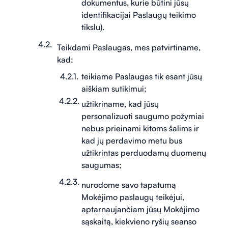
dokumentus, kurie būtini jūsų
identifikacijai Paslaugų teikimo
tikslu).
Teikdami Paslaugas, mes patvirtiname,
kad:
teikiame Paslaugas tik esant jūsų
aiškiam sutikimui;
užtikriname, kad jūsų
personalizuoti saugumo požymiai
nebus prieinami kitoms šalims ir
kad jų perdavimo metu bus
užtikrintas perduodamų duomenų
saugumas;
nurodome savo tapatumą
Mokėjimo paslaugų teikėjui,
aptarnaujančiam jūsų Mokėjimo
sąskaitą, kiekvieno ryšių seanso