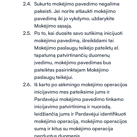
Sukurto mokėjimo pavedimo negalima
pakeisti. Jei norite atšaukti mokėjimo
pavedimą iki jo vykdymo, uždarykite
Mokėjimo sąsają.
Po to, kai duosite savo sutikimą inicijuoti
mokėjimo pavedimą, išreikšdami tai
Mokėjimo paslaugų teikėjo pateiktų el.
tapatumą patvirtinančių duomenų
įvedimu, mokėjimo pavedimas bus
pateiktas pasirinktajam Mokėjimo
paslaugų teikėjui.
Iš karto po sėkmingo mokėjimo operacijos
inicijavimo mes pateiksime jums ir
Pardavėjui mokėjimo pavedimo tinkamo
inicijavimo patvirtinimą ir nuorodą,
leidžiančią jums ir Pardavėjui identifikuoti
mokėjimo operaciją, mokėjimo operacijos
sumą ir kitus su mokėjimo operacija
perduotus duomenis.