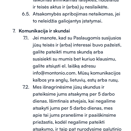
ir teisės aktus ir (arba) jų nesilaikėte.
Atsakomybės apribojimas netaikomas, jei
to neleidžia galiojantys įstatymai.
Komunikacija ir skundai
Jei manote, kad su Paslaugomis susijusios
jūsų teisės ir (arba) interesai buvo pažeisti,
galite pateikti mums skundą arba
susisiekti su mumis bet kuriuo klausimu,
galite atsiųsti el. laišką adresu
info@montonio.com. Mūsų komunikacijos
kalbos yra anglų, lietuvių, estų arba rusų.
Mes išnagrinėsime jūsų skundus ir
pateiksime jums atsakymą per 5 darbo
dienas. Išimtinais atvejais, kai negalime
atsakyti jums per 5 darbo dienas, mes
apie tai jums pranešime ir paaiškinsime
priežastis, kodėl negalime pateikti
atsakymo, ir taip pat nurodysime galutinio