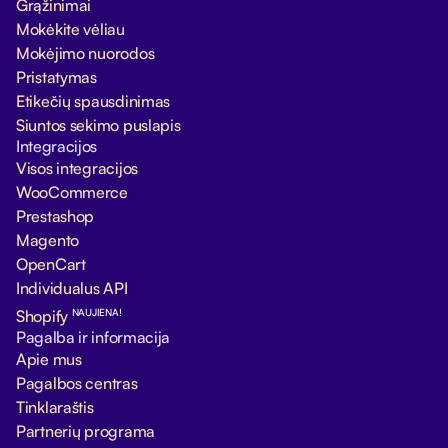
Grąžinimai
Mokėkite vėliau
Mokėjimo nuorodos
Pristatymas
Etikečių spausdinimas
Siuntos sekimo puslapis
Integracijos
Visos integracijos
WooCommerce
Prestashop
Magento
OpenCart
Individualus API
NAUJIENA!
Shopify
Pagalba ir informacija
Apie mus
Pagalbos centras
Tinklaraštis
Partnerių programa