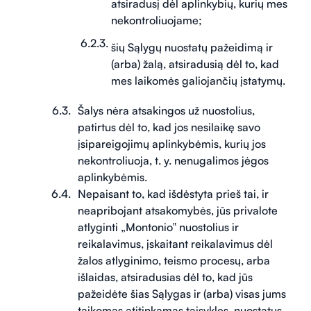
atsiradusį dėl aplinkybių, kurių mes
nekontroliuojame;
šių Sąlygų nuostatų pažeidimą ir
(arba) žalą, atsiradusią dėl to, kad
mes laikomės galiojančių įstatymų.
Šalys nėra atsakingos už nuostolius,
patirtus dėl to, kad jos nesilaikę savo
įsipareigojimų aplinkybėmis, kurių jos
nekontroliuoja, t. y. nenugalimos jėgos
aplinkybėmis.
Nepaisant to, kad išdėstyta prieš tai, ir
neapribojant atsakomybės, jūs privalote
atlyginti „Montonio‟ nuostolius ir
reikalavimus, įskaitant reikalavimus dėl
žalos atlyginimo, teismo procesų, arba
išlaidas, atsiradusias dėl to, kad jūs
pažeidėte šias Sąlygas ir (arba) visas jums
taikomas atitinkamas taisykles, nuostatus