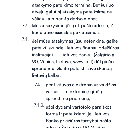
atsakymo pateikimo terminą. Bet kuriuo
atveju galutinį atsakymą pateiksime ne
vėliau kaip per 35 darbo dienas.
Mes atsakysime jūsų el. pašto adresu, iš
kurio buvo išsiųstas paklausimas.
Jei mūsų atsakymas jūsų netenkina, galite
pateikti skundą Lietuvos finansų priežiūros
institucijai — Lietuvos Bankui (Žalgirio g.
90, Vilnius, Lietuva, www.lb.lt) dėl ginčo
sprendimo. Galite pateikti savo skundą
lietuvių kalba:
per Lietuvos elektroninius valdžios
vartus — elektroninę ginčų
sprendimo priemonę;
užpildydami vartotojo paraiškos
formą ir pateikdami ją Lietuvos
Banko priežiūros tarnybai pašto
adresu Žalgirio g. 90, Vilnius,